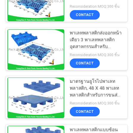
พร้อมเก้าฟุต
Reconsideration MOQ:300 ชิ้น
ใบ
CONTACT
55
เสนอ
คอนเทนเนอร์ซ้อน
พาเลทพลาสติกส่งออกหน้า
ราคา
เดียว 3 พาเลทพลาสติก
ยูโร
อุตสาหกรรมสำหรับ
อุตสาหกรรมอาหาร
Reconsideration MOQ:300 ชิ้น
แผนผัง
CONTACT
เว็บไซต์
มาตรฐานยูโรไปพาเลท
33
พลาสติก, 48 X 48 พาเลท
ภาชนะพลาสติกวาง
PRIVACY
พลาสติกสำหรับการขนส่ง
และการจัดส่ง
Reconsideration MOQ:300 ชิ้น
POLICY
ซ้อนกันได้
CONTACT
พาเลทพลาสติกแบบซ้อน