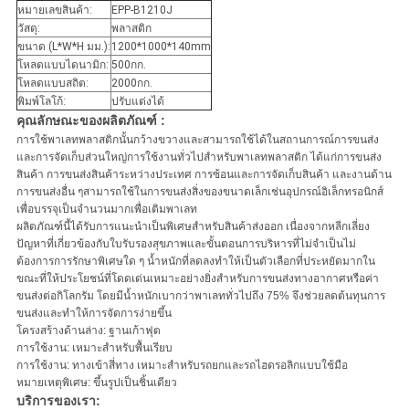
หมายเลขสินค้า:
EPP-B1210J
วัสดุ:
พลาสติก
ขนาด (L*W*H มม.):
1200*1000*140mm
โหลดแบบไดนามิก:
500กก.
โหลดแบบสถิต:
2000กก.
พิมพ์โลโก้:
ปรับแต่งได้
คุณลักษณะของผลิตภัณฑ์ :
การใช้พาเลทพลาสติกนั้นกว้างขวางและสามารถใช้ได้ในสถานการณ์การขนส่ง
และการจัดเก็บส่วนใหญ่การใช้งานทั่วไปสำหรับพาเลทพลาสติก ได้แก่การขนส่ง
สินค้า การขนส่งสินค้าระหว่างประเทศ การซ้อนและการจัดเก็บสินค้า และงานด้าน
การขนส่งอื่น ๆสามารถใช้ในการขนส่งสิ่งของขนาดเล็กเช่นอุปกรณ์อิเล็กทรอนิกส์
เพื่อบรรจุเป็นจำนวนมากเพื่อเติมพาเลท
ผลิตภัณฑ์นี้ได้รับการแนะนำเป็นพิเศษสำหรับสินค้าส่งออก เนื่องจากหลีกเลี่ยง
ปัญหาที่เกี่ยวข้องกับใบรับรองสุขภาพและขั้นตอนการบริหารที่ไม่จำเป็นไม่
ต้องการการรักษาพิเศษใด ๆ น้ำหนักที่ลดลงทำให้เป็นตัวเลือกที่ประหยัดมากใน
ขณะที่ให้ประโยชน์ที่โดดเด่นเหมาะอย่างยิ่งสำหรับการขนส่งทางอากาศหรือค่า
ขนส่งต่อกิโลกรัม โดยมีน้ำหนักเบากว่าพาเลททั่วไปถึง 75% จึงช่วยลดต้นทุนการ
ขนส่งและทำให้การจัดการง่ายขึ้น
โครงสร้างด้านล่าง: ฐานเก้าฟุต
การใช้งาน: เหมาะสำหรับพื้นเรียบ
การใช้งาน: ทางเข้าสี่ทาง เหมาะสำหรับรถยกและรถไฮดรอลิกแบบใช้มือ
หมายเหตุพิเศษ: ขึ้นรูปเป็นชิ้นเดียว
บริการของเรา: