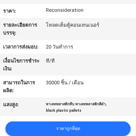
ทัวร์
Reconsideration
ราคา:
โรงงาน
รายละเอียดการ
โหลดเต็มตู้คอนเทนเนอร์
บรรจุ:
การ
เวลาการส่งมอบ:
20 วันทำการ
ควบคุม
เงื่อนไขการชำระ
ที/ที
เงิน:
คุณภาพ
สามารถในการ
30000 ชิ้น / เดือน
ผลิต:
ติดต่อ
,
แสงสูง:
พาเลทพลาสติกทึบ พาเลทพลาสติกสีดำ
เรา
black plastic pallets
ราคาถูกที่สุด
ขอ