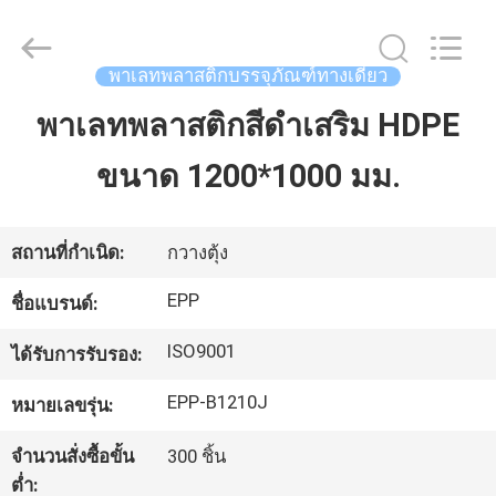
เลท
พลาสติก
สำหรับ
ขนส่ง
พาเลทพลาสติกบรรจุภัณฑ์ทางเดียว
supplier.
Copyright
©
พาเลทพลาสติกสีดำเสริม HDPE
หน้า
2017
-
2025
E-
ขนาด 1200*1000 มม.
แรก
Pack
Plastic
Material
Handing
Co.,Ltd..
All
สินค้า
สถานที่กำเนิด:
กวางตุ้ง
Rights
Reserved.
Developed
EPP
ชื่อแบรนด์:
by
ECER
เกี่ยว
ISO9001
ได้รับการรับรอง:
กับ
EPP-B1210J
หมายเลขรุ่น:
เรา
จำนวนสั่งซื้อขั้น
300 ชิ้น
ต่ำ: